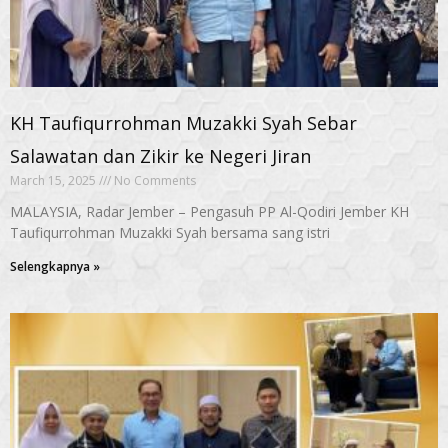
KH Taufiqurrohman Muzakki Syah Sebar
Salawatan dan Zikir ke Negeri Jiran
March 15, 2025
No Comments
MALAYSIA, Radar Jember – ­Peng­asuh PP Al­-Qodiri Jember KH
Taufiqurrohman Muzakki Syah bersama sang istri
Selengkapnya »