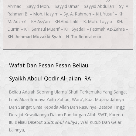
Ahmad – Sayyid Moh. – Sayyid Umar – Sayyid Abdullah – Sy. A
Rahman B. – Moh. Hasyim – Sy. A. Rahman – KH. Yusuf – Kh.
M. Adzro’i – KH.Asy’ari – KH.Abd. Latif – K. Moh. Toyyib – KH.
Durrin – KH. Samsul Muarif – KH. Syadali – Fatimah Az-Zahra –
KH. Achmad Muzakki Syah
– H. Taufiqurrahman
Wafat Dan Pesan Pesan Beliau
Syaikh Abdul Qodir Al-Jailani RA
Beliau Adalah Seorang Ulama’ Shufi Terkemuka Yang Sangat
Luas Akan Ilmunya Yaitu Zahud, Wara’, Kuat Mujahadahnya
Dan Sangat Cinta Kepada Allah Dan Rasulnya. Betapa Tinggi
Derajat Kewaliannya Dalam Pandangan Allah SWT, Karena
Itu Beliau Disebut
Sulthonul Auliya’
, Wali Kutub Dan Gelar
Lainnya,