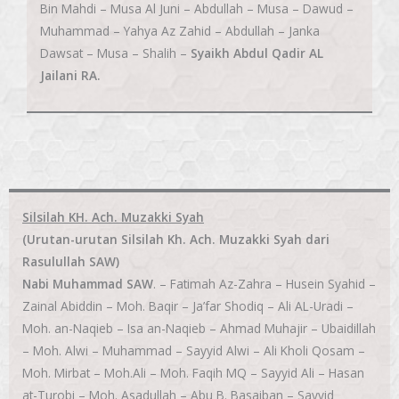
Bin Mahdi – Musa Al Juni – Abdullah – Musa – Dawud –
Muhammad – Yahya Az Zahid – Abdullah – Janka
Dawsat – Musa – Shalih –
Syaikh Abdul Qadir AL
Jailani RA.
Silsilah KH. Ach. Muzakki Syah
(Urutan-urutan Silsilah Kh. Ach. Muzakki Syah dari
Rasulullah SAW)
Nabi Muhammad SAW
. – Fatimah Az-Zahra – Husein Syahid –
Zainal Abiddin – Moh. Baqir – Ja’far Shodiq – Ali AL-Uradi –
Moh. an-Naqieb – Isa an-Naqieb – Ahmad Muhajir – Ubaidillah
– Moh. Alwi – Muhammad – Sayyid Alwi – Ali Kholi Qosam –
Moh. Mirbat – Moh.Ali – Moh. Faqih MQ – Sayyid Ali – Hasan
at-Turobi – Moh. Asadullah – Abu B. Basaiban – Sayyid