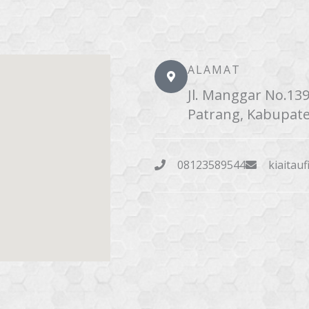
ALAMAT
Jl. Manggar No.13
Patrang, Kabupate
08123589544
kiaitau