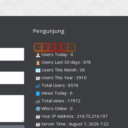
Pengunjung
0
0
6
5
7
6
Users Today : 4
Users Last 30 days : 978
Users This Month : 36
Users This Year : 3910
Total Users : 6576
Views Today : 6
Total views : 17972
Who's Online : 0
Your IP Address : 216.73.216.197
Server Time : August 7, 2026 7:22