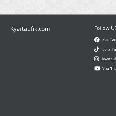
Kyaitaufik.com
Follow U
Kiai Tau
Lora Ta
kyaitau
You Tu