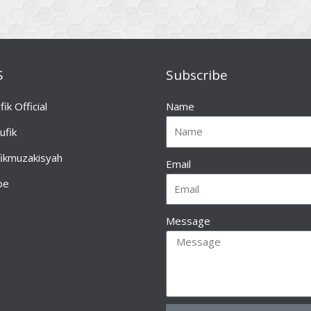
S
Subscribe
fik Official
Name
ufik
fikmuzakisyah
Email
be
Message